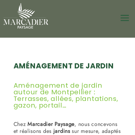
a
AMÉNAGEMENT DE JARDIN
Aménagement de jardin
autour de Montpellier :
Terrasses, allées, plantations,
gazon, portail…
Chez
Marcadier Paysage
, nous concevons
et réalisons des
jardins
sur mesure, adaptés