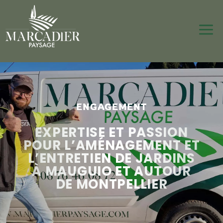
a
ENGAGEMENT
EXPERTISE ET PASSION
POUR L’AMÉNAGEMENT ET
L’ENTRETIEN DE JARDINS
À MAUGUIO ET AUTOUR
DE MONTPELLIER