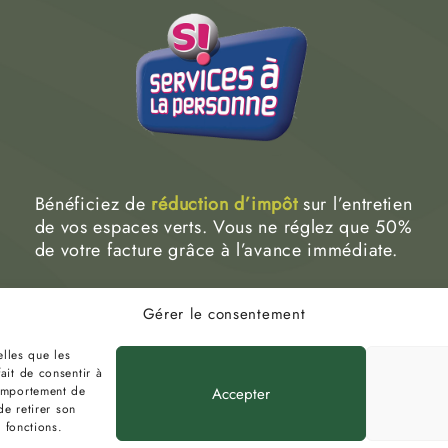
Artificial
Perles de
Arbres et
Pépinière 
Grass
pierre
Plantes
Bénéficiez de
réduction d’impôt
sur l’entretien
de vos espaces verts. Vous ne réglez que 50%
de votre facture grâce à l’avance immédiate.
Gérer le consentement
s le Haut
06 76 46 0
tel :
auguio
elles que les
ait de consentir à
comportement de
Accepter
de retirer son
t fonctions.
Site internet créé par