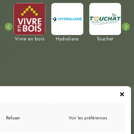
Ruiz
Vivre en bois
Hydralians
Touchat
Cl
8 72
Refuser
Voir les préférences
Index LD